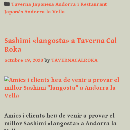
de
Categories
Taverna Japonesa Andorra i Restaurant
Japón
Japonès Andorra la Vella
con
el
whisky
Sashimi «langosta» a Taverna Cal
no
es
Roka
nueva
octubre 19, 2020
by
TAVERNACALROKA
–
Ultimamente
se
ha
puesto
de
moda
Amics i clients heu de venir a provar el
«maridarlo»
millor Sashimi «langosta» a Andorra la
con