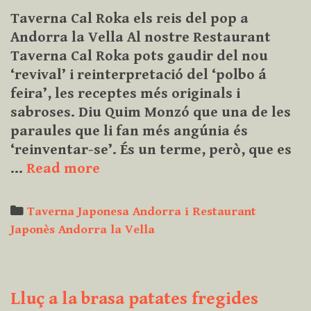
Taverna Cal Roka els reis del pop a
Andorra la Vella Al nostre Restaurant
Taverna Cal Roka pots gaudir del nou
‘revival’ i reinterpretació del ‘polbo á
feira’, les receptes més originals i
sabroses. Diu Quim Monzó que una de les
paraules que li fan més angúnia és
‘reinventar-se’. És un terme, però, que es
Taverna
…
Read more
Cal
Roka
Categories
Taverna Japonesa Andorra i Restaurant
els
Japonès Andorra la Vella
reis
del
pop
Lluç a la brasa patates fregides
a