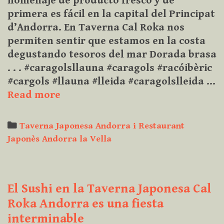
homenaje de producto fresco y de
primera es fácil en la capital del Principat
d’Andorra. En Taverna Cal Roka nos
permiten sentir que estamos en la costa
degustando tesoros del mar Dorada brasa
. . . #caragolsllauna #caragols #racóibèric
#cargols #llauna #lleida #caragolslleida …
Dorada
Read more
a
la
Categories
Taverna Japonesa Andorra i Restaurant
Brasa
Japonès Andorra la Vella
El Sushi en la Taverna Japonesa Cal
Roka Andorra es una fiesta
interminable