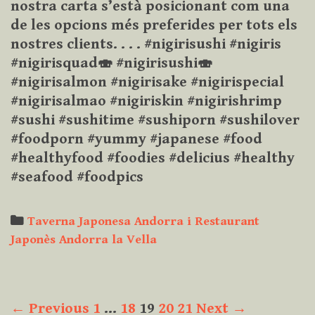
nostra carta s’està posicionant com una
de les opcions més preferides per tots els
nostres clients. . . . #nigirisushi #nigiris
#nigirisquad🍣 #nigirisushi🍣
#nigirisalmon #nigirisake #nigirispecial
#nigirisalmao #nigiriskin #nigirishrimp
#sushi #sushitime #sushiporn #sushilover
#foodporn #yummy #japanese #food
#healthyfood #foodies #delicius #healthy
#seafood #foodpics
Categories
Taverna Japonesa Andorra i Restaurant
Japonès Andorra la Vella
Post
← Previous
1
…
18
19
20
21
Next →