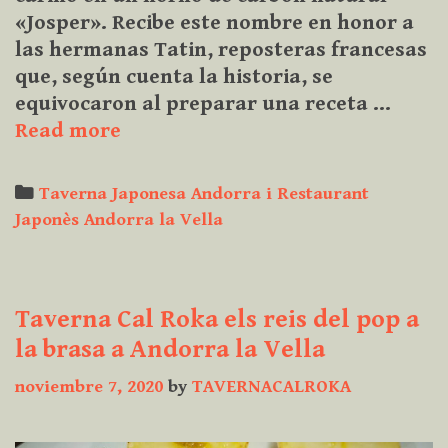
«Josper». Recibe este nombre en honor a
las hermanas Tatin, reposteras francesas
que, según cuenta la historia, se
equivocaron al preparar una receta …
Hoy
Read more
os
traemos
Categories
Taverna Japonesa Andorra i Restaurant
un
Japonès Andorra la Vella
clásico
la
famosísima
Taverna Cal Roka els reis del pop a
tarta
Tatin
la brasa a Andorra la Vella
noviembre 7, 2020
by
TAVERNACALROKA