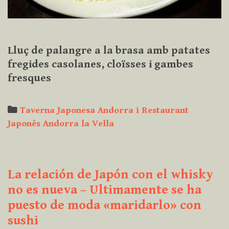
Lluç de palangre a la brasa amb patates
fregides casolanes, cloïsses i gambes
fresques
Categories
Taverna Japonesa Andorra i Restaurant
Japonès Andorra la Vella
La relación de Japón con el whisky
no es nueva – Ultimamente se ha
puesto de moda «maridarlo» con
sushi