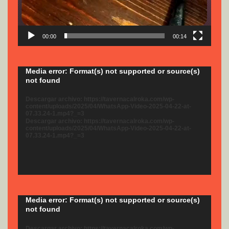
00:00
00:14
Reproductor
Media error: Format(s) not supported or source(s)
not found
de
vídeo
Descargar archivo: https://tavernacalroka.com/wp-
content/uploads/2025/04/WhatsApp-Video-2025-04-22-at-
07.33.24-1.mp4?_=3
Descargar archivo: https://tavernacalroka.com/wp-
content/uploads/2025/04/WhatsApp-Video-2025-04-22-at-
07.33.24-1.mp4?_=3
Reproductor
Media error: Format(s) not supported or source(s)
not found
de
vídeo
Descargar archivo: https://tavernacalroka.com/wp-