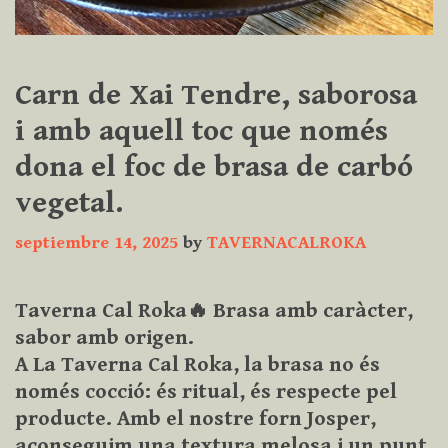
Carn de Xai Tendre, saborosa
i amb aquell toc que només
dona el foc de brasa de carbó
vegetal.
septiembre 14, 2025
by
TAVERNACALROKA
Taverna Cal Roka🔥 Brasa amb caràcter,
sabor amb origen.
A La Taverna Cal Roka, la brasa no és
només cocció: és ritual, és respecte pel
producte. Amb el nostre forn Josper,
aconseguim una textura melosa i un punt