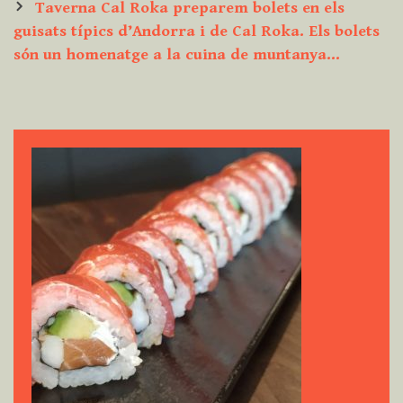
Taverna Cal Roka preparem bolets en els
guisats típics d’Andorra i de Cal Roka. Els bolets
són un homenatge a la cuina de muntanya…