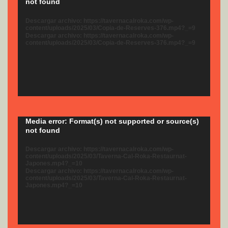
not found
de
vídeo
Descargar archivo: https://tavernacalroka.com/wp-
content/uploads/2025/03/Copia-de-Reserves-376.mp4?_=9
Descargar archivo: https://tavernacalroka.com/wp-
content/uploads/2025/03/Copia-de-Reserves-376.mp4?_=9
Reproductor
Media error: Format(s) not supported or source(s)
not found
de
vídeo
Descargar archivo: https://tavernacalroka.com/wp-
content/uploads/2025/03/Taverna-Cal-Roka-Restaurnat-
Japones.mp4?_=10
Descargar archivo: https://tavernacalroka.com/wp-
content/uploads/2025/03/Taverna-Cal-Roka-Restaurnat-
Japones.mp4?_=10