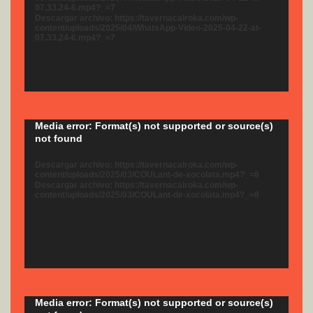
07.33.24-6.mp4?_=7
Descargar archivo: https://tavernacalroka.com/wp-
content/uploads/2025/04/WhatsApp-Video-2025-04-22-at-
07.33.24-6.mp4?_=7
Reproductor
Media error: Format(s) not supported or source(s)
not found
de
vídeo
Descargar archivo: https://tavernacalroka.com/wp-
content/uploads/2025/03/COULant-de-xocolata.mp4?_=8
Descargar archivo: https://tavernacalroka.com/wp-
content/uploads/2025/03/COULant-de-xocolata.mp4?_=8
Reproductor
Media error: Format(s) not supported or source(s)