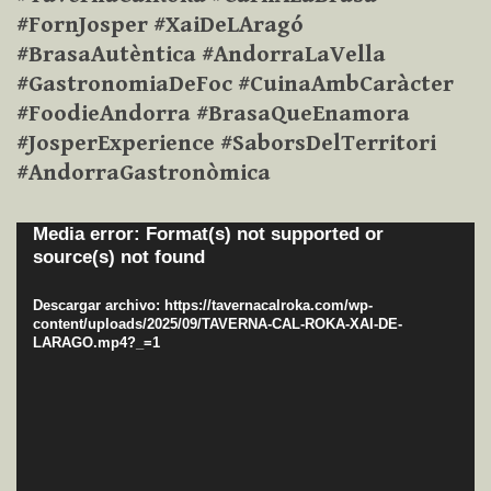
#FornJosper #XaiDeLAragó
#BrasaAutèntica #AndorraLaVella
#GastronomiaDeFoc #CuinaAmbCaràcter
#FoodieAndorra #BrasaQueEnamora
#JosperExperience #SaborsDelTerritori
#AndorraGastronòmica
Reproductor
Media error: Format(s) not supported or
source(s) not found
de
vídeo
Descargar archivo: https://tavernacalroka.com/wp-
content/uploads/2025/09/TAVERNA-CAL-ROKA-XAI-DE-
LARAGO.mp4?_=1