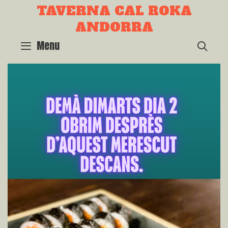
Skip
TAVERNA CAL ROKA
to
ANDORRA
content
Menu
SEA