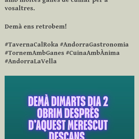
amb moltes ganes de cuinar per a
vosaltres.
Demà ens retrobem!
#TavernaCalRoka #AndorraGastronomia
#TornemAmbGanes #CuinaAmbÀnima
#AndorraLaVella