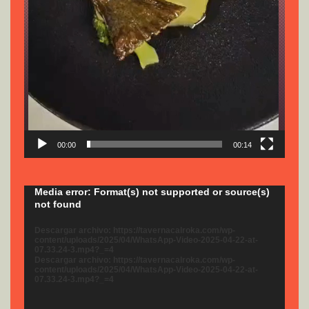
00:00
00:14
Reproductor
Media error: Format(s) not supported or source(s)
not found
de
vídeo
Descargar archivo: https://tavernacalroka.com/wp-
content/uploads/2025/04/WhatsApp-Video-2025-04-22-at-
07.33.24-3.mp4?_=4
Descargar archivo: https://tavernacalroka.com/wp-
content/uploads/2025/04/WhatsApp-Video-2025-04-22-at-
07.33.24-3.mp4?_=4