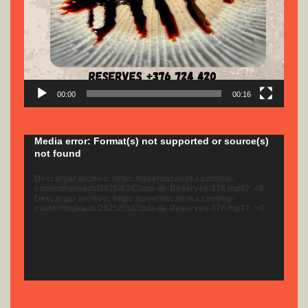
00:00
00:16
Reproductor
Media error: Format(s) not supported or source(s)
not found
de
vídeo
Descargar archivo: https://tavernacalroka.com/wp-
content/uploads/2025/03/Copia-de-Reserves-376.mp4?_=8
Descargar archivo: https://tavernacalroka.com/wp-
content/uploads/2025/03/Copia-de-Reserves-376.mp4?_=8