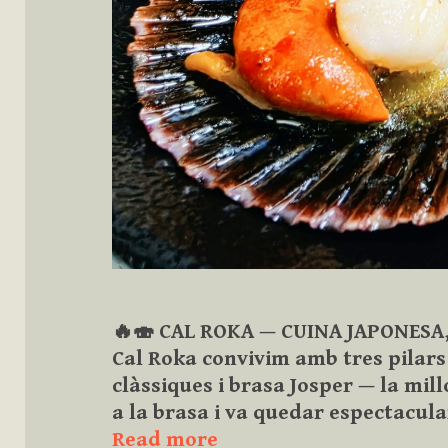
🔥🍣 CAL ROKA — CUINA JAPONESA,
Cal Roka convivim amb tres pilars
clàssiques i brasa Josper — la mil
a la brasa i va quedar espectacula
Restaurant
Read more