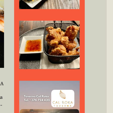
RA
Reproductor
de
vídeo
da
…