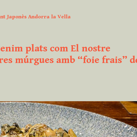
nt Japonès Andorra la Vella
tenim plats com El nostre
res múrgues amb “foie frais” d