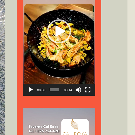
00:00
00:14
Reproductor
de
vídeo