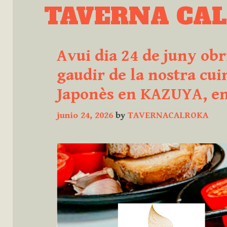
Skip
TAVERNA CA
to
content
Avui dia 24 de juny ob
gaudir de la nostra cui
Japonès en KAZUYA, en 
junio 24, 2026
by
TAVERNACALROKA