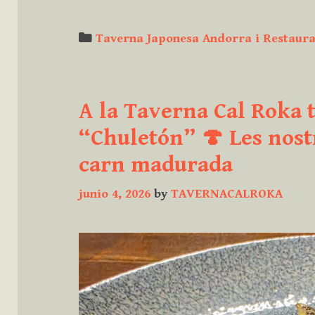
Cal
Roka
Categories
Taverna Japonesa Andorra i Restaura
tres
pilars
que
A la Taverna Cal Roka 
ens
defineixen:
“Chuletón” 🍄 Les nost
Cuina
carn madurada
japonesa,
tapes
junio 4, 2026
by
TAVERNACALROKA
clàssiques
i
brasa
Josper,
la
millor