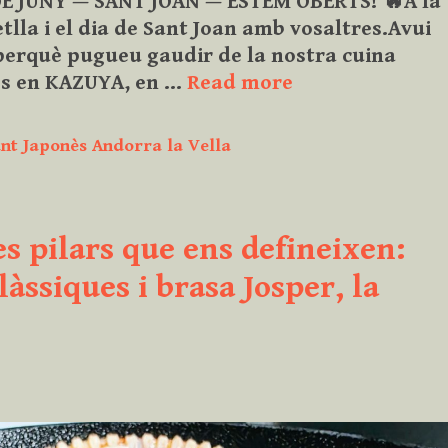
DE JUNY — SANT JOAN — ESTEM OBERTS! 🔥A la
lla i el dia de Sant Joan amb vosaltres.Avui
, perquè pugueu gaudir de la nostra cuina
Avui
nès en KAZUYA, en …
Read more
dia
24
nt Japonès Andorra la Vella
de
juny
obrim
s pilars que ens defineixen:
Migdia
i
làssiques i brasa Josper, la
Nit,
perquè
pugueu
gaudir
de
la