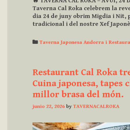
🔥 TAVERNA CAL ROKA – AVUI, 24 
Taverna Cal Roka celebrem la revet
dia 24 de juny obrim Migdia i Nit
tradicional i del nostre Xef Japo
Categories
Taverna Japonesa Andorra i Restaura
Restaurant Cal Roka tre
Cuina japonesa, tapes c
millor brasa del món.
junio 22, 2026
by
TAVERNACALROKA