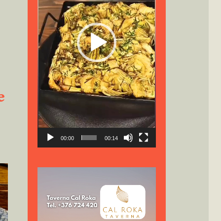
e
00:00
00:14
Reproductor
de
vídeo