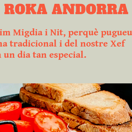
L ROKA ANDORRA
rim Migdia i Nit, perquè pugue
na tradicional i del nostre Xef
un dia tan especial.