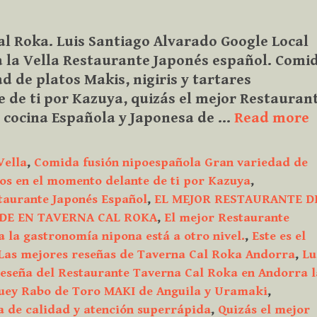
l Roka. Luis Santiago Alvarado Google Local
 la Vella Restaurante Japonés español. Comi
 de platos Makis, nigiris y tartares
 de ti por Kazuya, quizás el mejor Restauran
D
 cocina Española y Japonesa de …
Read more
e
A
Vella
,
Comida fusión nipoespañola Gran variedad de
dos en el momento delante de ti por Kazuya
,
f
taurante Japonés Español
,
EL MEJOR RESTAURANTE D
n
DE EN TAVERNA CAL ROKA
,
El mejor Restaurante
M
 la gastronomía nipona está a otro nivel.
,
Este es el
n
Las mejores reseñas de Taverna Cal Roka Andorra
,
Lu
y
eseña del Restaurante Taverna Cal Roka en Andorra l
t
uey Rabo de Toro MAKI de Anguila y Uramaki
,
e
a de calidad y atención superrápida
,
Quizás el mejor