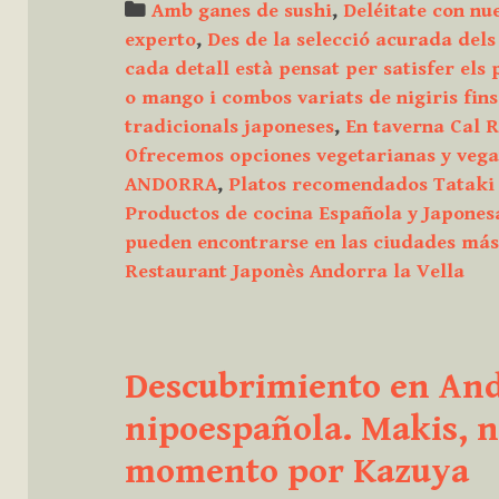
Categories
Amb ganes de sushi
,
Deléitate con nu
experto
,
Des de la selecció acurada dels
cada detall està pensat per satisfer els
o mango i combos variats de nigiris fins
tradicionals japoneses
,
En taverna Cal R
Ofrecemos opciones vegetarianas y veg
ANDORRA
,
Platos recomendados Tataki
Productos de cocina Española y Japones
pueden encontrarse en las ciudades má
Restaurant Japonès Andorra la Vella
Descubrimiento en And
nipoespañola. Makis, ni
momento por Kazuya