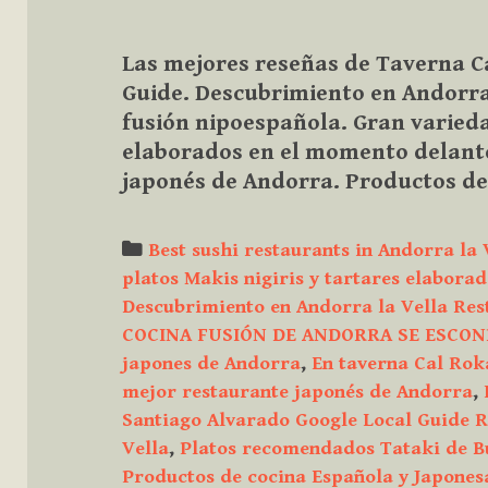
Las mejores reseñas de Taverna Ca
Guide. Descubrimiento en Andorra
fusión nipoespañola. Gran variedad
elaborados en el momento delante
japonés de Andorra. Productos de
Categories
Best sushi restaurants in Andorra la 
platos Makis nigiris y tartares elabora
Descubrimiento en Andorra la Vella Res
COCINA FUSIÓN DE ANDORRA SE ESCON
japones de Andorra
,
En taverna Cal Roka
mejor restaurante japonés de Andorra
,
Santiago Alvarado Google Local Guide R
Vella
,
Platos recomendados Tataki de B
Productos de cocina Española y Japones