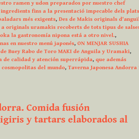
Taverna
estro ramen y udon preparados por nuestro chef
Cal
 ingredients fins a la presentació impecable dels plat
Roka,
 paladars més exigents
,
Des de Makis originals d'angui
meravell
 a originals uramakis recoberts de tots tipus de salse
i
oka la gastronomía nipona está a otro nivel.
,
exclusiva
anas en nuestro menú japonés
,
ON MENJAR SUSHIA
cuina
 de Buey Rabo de Toro MAKI de Anguila y Uramaki
,
japonesa
a de calidad y atención superrápida
,
que además
a
s cosmopolitas del mundo
,
Taverna Japonesa Andorra 
només
5
minuts
a
orra. Comida fusión
peu
de
giris y tartars elaborados al
la
zona