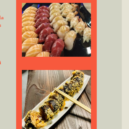
s
la
osa
s
i