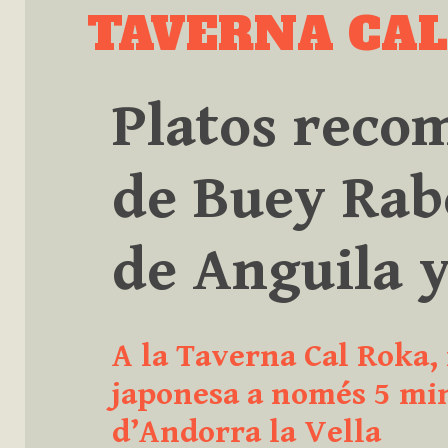
Skip
TAVERNA CA
to
content
Platos reco
de Buey Rab
de Anguila 
A la Taverna Cal Roka,
japonesa a només 5 min
d’Andorra la Vella