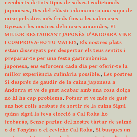
recoberts de tots tipus de salses tradicionals
japoneses
,
Des del clàssic edamame o una sopa de
miso pels dies més freds fins a les saboroses
Gyozas i les nostres delicioses amanides
,
EL
MILLOR RESTAURANT JAPONÈS D'ANDORRA VINE
I COMPROVA-HO TU MATEIX
,
Els nostres plats
estan dissenyats per despertar els teus sentits i
preparar-te per una festa gastronòmica
japonesa
,
ens esforcem cada dia per oferir-te la
millor experiència culinària possible.
,
Les postres
Si després de gaudir de la cuina japonesa a
Andorra et ve de gust acabar amb una cosa dolça
no hi ha cap problema
,
Potser et ve més de gust
uns hot rolls acabats de sortir de la cuina Sigui
quina sigui la teva elecció a Cal Roka ho
trobaràs
,
Sense parlar del nostre tàrtar de salmó
o de Tonyina o el ceviche Cal Roka
,
Si busques un