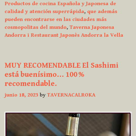
Productos de cocina Española y Japonesa de
de
calidad y atención superrápida
,
que además
la
pueden encontrarse en las ciudades más
zona
cosmopolitas del mundo
,
Taverna Japonesa
comercial
Andorra i Restaurant Japonès Andorra la Vella
d’Andorra
la
Vella
MUY RECOMENDABLE El Sashimi
está buenísimo… 100 %
recomendable.
junio 18, 2023
by
TAVERNACALROKA