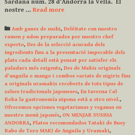
Sardana núm. 28 d’Andorra la Vella. El
A
nostre …
Read more
la
Taverna
Categories
Amb ganes de sushi
,
Deléitate con nuestro
Cal
ramen y udon preparados por nuestro chef
Roka,
experto
,
Des de la selecció acurada dels
meravellosa
ingredients fins a la presentació impecable dels
i
plats cada detall està pensat per satisfer els
exclusiva
paladars més exigents
,
Des de Makis originals
cuina
d'anguila o mango i combos variats de nigiris fins
japonesa
a originals uramakis recoberts de tots tipus de
a
salses tradicionals japoneses
,
En taverna Cal
només
Roka la gastronomía nipona está a otro nivel.
,
5
Ofrecemos opciones vegetarianas y veganas en
nuestro menú japonés
,
ON MENJAR SUSHIA
minuts
ANDORRA
,
Platos recomendados Tataki de Buey
a
Rabo de Toro MAKI de Anguila y Uramaki
,
peu