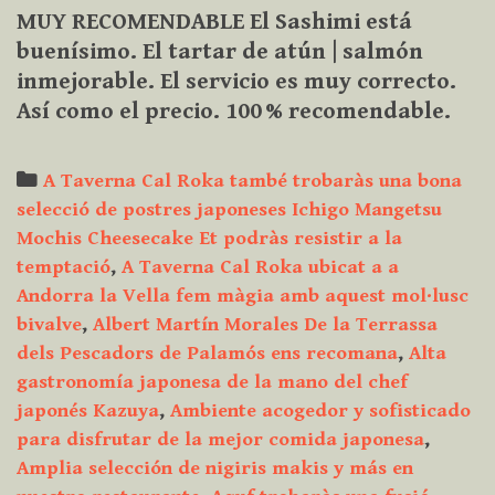
MUY RECOMENDABLE El Sashimi está
buenísimo. El tartar de atún | salmón
inmejorable. El servicio es muy correcto.
Así como el precio. 100 % recomendable.
Categories
A Taverna Cal Roka també trobaràs una bona
selecció de postres japoneses Ichigo Mangetsu
Mochis Cheesecake Et podràs resistir a la
temptació
,
A Taverna Cal Roka ubicat a a
Andorra la Vella fem màgia amb aquest mol·lusc
bivalve
,
Albert Martín Morales De la Terrassa
dels Pescadors de Palamós ens recomana
,
Alta
gastronomía japonesa de la mano del chef
japonés Kazuya
,
Ambiente acogedor y sofisticado
para disfrutar de la mejor comida japonesa
,
Amplia selección de nigiris makis y más en