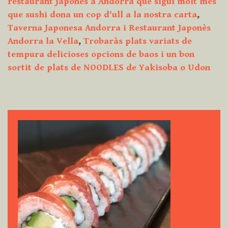
restaurant japonès a Andorra que sigui molt més
que sushi dona un cop d'ull a la nostra carta
,
Taverna Japonesa Andorra i Restaurant Japonès
Andorra la Vella
,
Trobaràs plats variats de
tempura delicioses opcions de baos i un bon
sortit de plats de NOODLES de Yakisoba o Udon