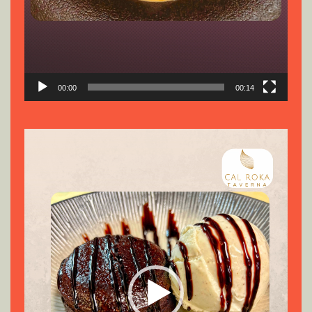
00:00
00:14
Reproductor
de
vídeo