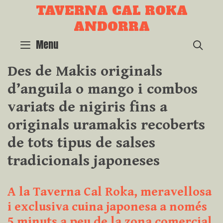
Skip
TAVERNA CAL ROKA
to
ANDORRA
content
Menu
SEA
Des de Makis originals
d’anguila o mango i combos
variats de nigiris fins a
originals uramakis recoberts
de tots tipus de salses
tradicionals japoneses
A la Taverna Cal Roka, meravellosa
i exclusiva cuina japonesa a només
5 minuts a peu de la zona comercial