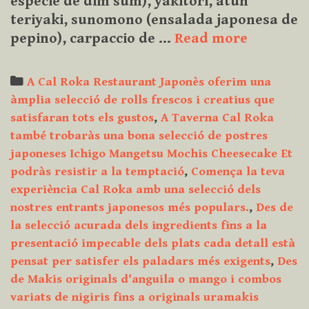
especie de dim sum), yakitori, atun
teriyaki, sunomono (ensalada japonesa de
Kazuya
pepino), carpaccio de …
Read more
&
Sushi
Categories
A Cal Roka Restaurant Japonès oferim una
en
àmplia selecció de rolls frescos i creatius que
su
satisfaran tots els gustos
,
A Taverna Cal Roka
nuevo
també trobaràs una bona selecció de postres
Restaura
japoneses Ichigo Mangetsu Mochis Cheesecake Et
Cal
podràs resistir a la temptació
,
Comença la teva
Roka
experiència Cal Roka amb una selecció dels
nostres entrants japonesos més populars.
,
Des de
la selecció acurada dels ingredients fins a la
presentació impecable dels plats cada detall està
pensat per satisfer els paladars més exigents
,
Des
de Makis originals d'anguila o mango i combos
variats de nigiris fins a originals uramakis