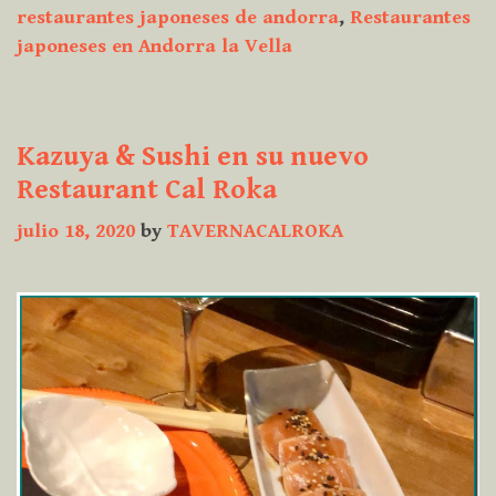
restaurantes japoneses de andorra
,
Restaurantes
japoneses en Andorra la Vella
Kazuya & Sushi en su nuevo
Restaurant Cal Roka
julio 18, 2020
by
TAVERNACALROKA