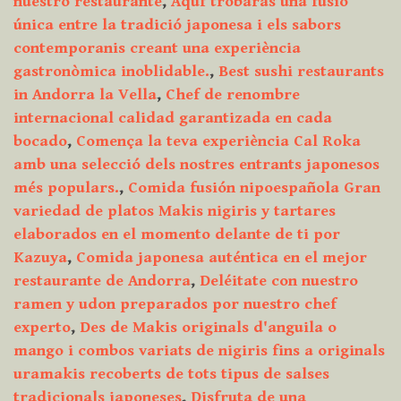
nuestro restaurante
,
Aquf trobaràs una fusió
única entre la tradició japonesa i els sabors
contemporanis creant una experiència
gastronòmica inoblidable.
,
Best sushi restaurants
in Andorra la Vella
,
Chef de renombre
internacional calidad garantizada en cada
bocado
,
Comença la teva experiència Cal Roka
amb una selecció dels nostres entrants japonesos
més populars.
,
Comida fusión nipoespañola Gran
variedad de platos Makis nigiris y tartares
elaborados en el momento delante de ti por
Kazuya
,
Comida japonesa auténtica en el mejor
restaurante de Andorra
,
Deléitate con nuestro
ramen y udon preparados por nuestro chef
experto
,
Des de Makis originals d'anguila o
mango i combos variats de nigiris fins a originals
uramakis recoberts de tots tipus de salses
tradicionals japoneses
,
Disfruta de una