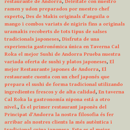
restaurante de Andorra
,
Deléitate con nuestro
ramen y udon preparados por nuestro chef
experto
,
Des de Makis originals d'anguila o
mango i combos variats de nigiris fins a originals
uramakis recoberts de tots tipus de salses
tradicionals japoneses
,
Disfruta de una
experiencia gastronómica única en Taverna Cal
Roka el mejor Sushi de Andorra Prueba nuestra
variada oferta de sushi y platos japoneses
,
El
mejor Restaurante japones de Andorra
,
El
restaurante cuenta con un chef japonés que
prepara el sushi de forma tradicional utilizando
ingredientes frescos y de alta calidad
,
En taverna
Cal Roka la gastronomía nipona está a otro
nivel.
,
És el primer restaurant japonès del
Principat d'Andorra la nostra filosofia és fer
arribar als nostres clients la més autèntica i
tradicional cuina japonesa
,
Este es el mejor