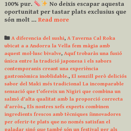
100% pur.
No deixis escapar aquesta
oportunitat per tastar plats exclusius que
Aquest
són molt …
Read more
Nadal,
vine
Categories
A diferencia del sushi
,
A Taverna Cal Roka
a
ubicat a a Andorra la Vella fem màgia amb
gaudir
aquest mol·lusc bivalve
,
Aquf trobaràs una fusió
d’una
única entre la tradició japonesa i els sabors
experiència
contemporanis creant una experiència
culinària
gastronòmica inoblidable.
,
El senzill però deliciós
única
sabor del Maki més tradicional La incomparable
al
sensació que t'ofereix un Nigiri que combina un
Restaurant
salmó d'alta qualitat amb la proporció correcta
Taverna
d'arròs.
,
Els nostres xefs experts combinen
Cal
ingredients frescos amb tècniques íinnovadores
per oferir-te plats que no només satisfan el
Roka!
paladar sinó que també són un festival per als