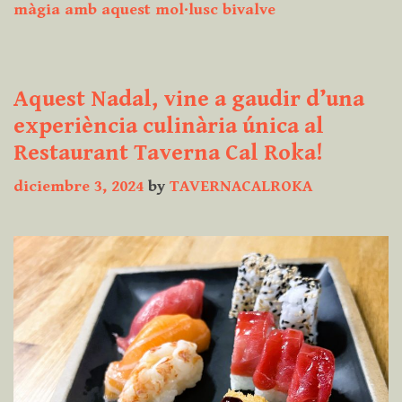
“Chuletón”
màgia amb aquest mol·lusc bivalve
Les
nostres
Aquest Nadal, vine a gaudir d’una
múrgues
experiència culinària única al
amb
Restaurant Taverna Cal Roka!
“foie
frais”
diciembre 3, 2024
by
TAVERNACALROKA
de
carn
madurada