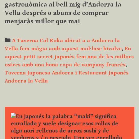
gastronòmica al bell mig d’Andorra la
Vella després o abans de comprar
menjaràs millor que mai
Categories
A Taverna Cal Roka ubicat a a Andorra la
Vella fem màgia amb aquest mol·lusc bivalve
,
En
aquest petit secret japonès fem una de les millors
ostres amb una bona copa de xampany francès
,
Taverna Japonesa Andorra i Restaurant Japonès
Andorra la Vella