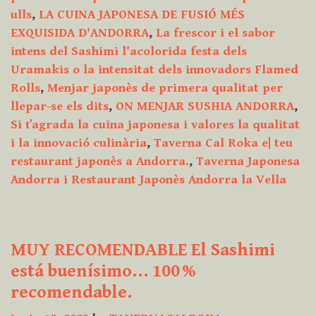
ulls
,
LA CUINA JAPONESA DE FUSIÓ MÉS
EXQUISIDA D'ANDORRA
,
La frescor i el sabor
intens del Sashimi l'acolorida festa dels
Uramakis o la intensitat dels innovadors Flamed
Rolls
,
Menjar japonès de primera qualitat per
llepar-se els dits
,
ON MENJAR SUSHIA ANDORRA
,
Si ťagrada la cuina japonesa i valores la qualitat
i la innovació culinària
,
Taverna Cal Roka e| teu
restaurant japonès a Andorra.
,
Taverna Japonesa
Andorra i Restaurant Japonès Andorra la Vella
MUY RECOMENDABLE El Sashimi
está buenísimo… 100 %
recomendable.