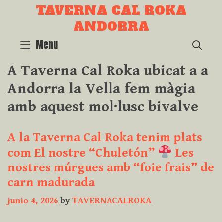
Skip
TAVERNA CAL ROKA
to
ANDORRA
content
Menu
SEA
A Taverna Cal Roka ubicat a a
Andorra la Vella fem màgia
amb aquest mol·lusc bivalve
A la Taverna Cal Roka tenim plats
com El nostre “Chuletón”
Les
nostres múrgues amb “foie frais” de
carn madurada
junio 4, 2026
by
TAVERNACALROKA