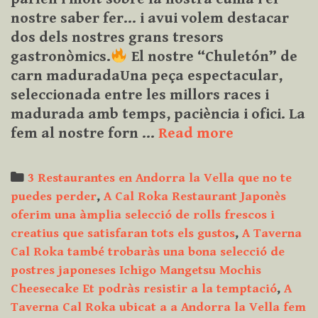
nostre saber fer… i avui volem destacar
dos dels nostres grans tresors
gastronòmics.
El nostre “Chuletón” de
carn maduradaUna peça espectacular,
seleccionada entre les millors races i
madurada amb temps, paciència i ofici. La
A
fem al nostre forn …
Read more
la
Taverna
Categories
3 Restaurantes en Andorra la Vella que no te
Cal
puedes perder
,
A Cal Roka Restaurant Japonès
Roka
oferim una àmplia selecció de rolls frescos i
tenim
creatius que satisfaran tots els gustos
,
A Taverna
plats
Cal Roka també trobaràs una bona selecció de
com
postres japoneses Ichigo Mangetsu Mochis
El
Cheesecake Et podràs resistir a la temptació
,
A
nostre
Taverna Cal Roka ubicat a a Andorra la Vella fem