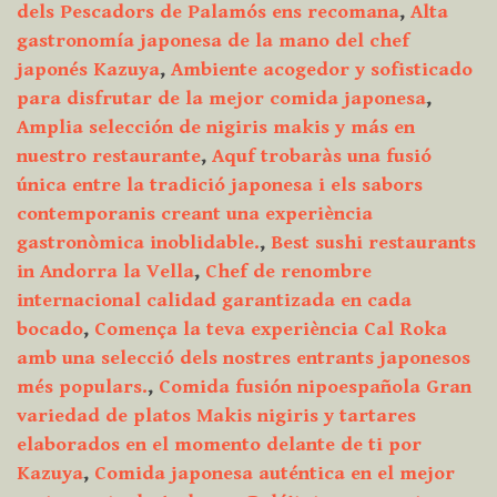
dels Pescadors de Palamós ens recomana
,
Alta
gastronomía japonesa de la mano del chef
japonés Kazuya
,
Ambiente acogedor y sofisticado
para disfrutar de la mejor comida japonesa
,
Amplia selección de nigiris makis y más en
nuestro restaurante
,
Aquf trobaràs una fusió
única entre la tradició japonesa i els sabors
contemporanis creant una experiència
gastronòmica inoblidable.
,
Best sushi restaurants
in Andorra la Vella
,
Chef de renombre
internacional calidad garantizada en cada
bocado
,
Comença la teva experiència Cal Roka
amb una selecció dels nostres entrants japonesos
més populars.
,
Comida fusión nipoespañola Gran
variedad de platos Makis nigiris y tartares
elaborados en el momento delante de ti por
Kazuya
,
Comida japonesa auténtica en el mejor