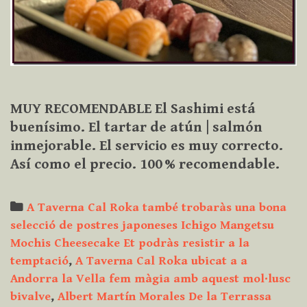
MUY RECOMENDABLE El Sashimi está
buenísimo. El tartar de atún | salmón
inmejorable. El servicio es muy correcto.
Así como el precio. 100 % recomendable.
Categories
A Taverna Cal Roka també trobaràs una bona
selecció de postres japoneses Ichigo Mangetsu
Mochis Cheesecake Et podràs resistir a la
temptació
,
A Taverna Cal Roka ubicat a a
Andorra la Vella fem màgia amb aquest mol·lusc
bivalve
,
Albert Martín Morales De la Terrassa