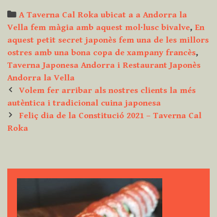
Categories
A Taverna Cal Roka ubicat a a Andorra la
Vella fem màgia amb aquest mol·lusc bivalve
,
En
aquest petit secret japonès fem una de les millors
ostres amb una bona copa de xampany francès
,
Taverna Japonesa Andorra i Restaurant Japonès
Andorra la Vella
Post
Volem fer arribar als nostres clients la més
navigation
autèntica i tradicional cuina japonesa
Feliç dia de la Constitució 2021 – Taverna Cal
Roka