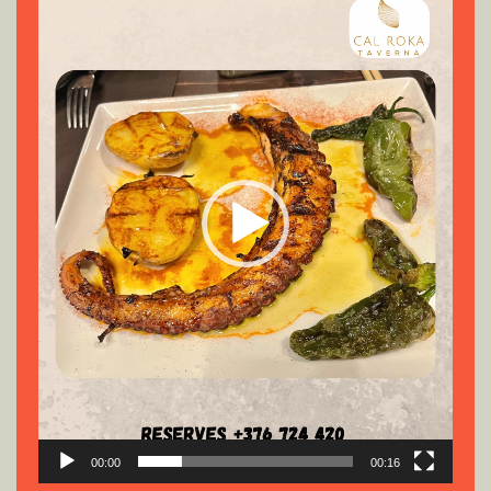
de
vídeo
00:00
00:16