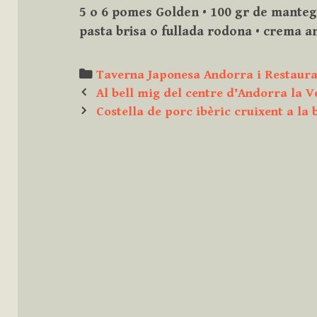
5 o 6 pomes Golden • 100 gr de mantega
pasta brisa o fullada rodona • crema a
Categories
Taverna Japonesa Andorra i Restaura
Post
Al bell mig del centre d’Andorra la V
navigation
Costella de porc ibèric cruixent a la