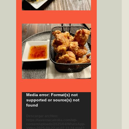
Reproductor
Media error: Format(s) not
supported or source(s) not
de
found
vídeo
Descargar archivo:
https://tavernacalroka.com/wp-
content/uploads/2025/04/WhatsApp-
Video-2025-04-22-at-07.33.24.mp4?