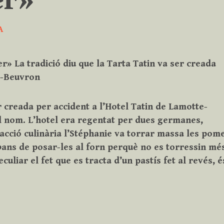
er»
A
er» La tradició diu que la Tarta Tatin va ser creada
te-Beuvron
er creada per accident a l’Hotel Tatin de Lamotte-
el nom. L’hotel era regentat per dues germanes,
racció culinària l’Stéphanie va torrar massa les pom
abans de posar-les al forn perquè no es torressin mé
eculiar el fet que es tracta d’un pastís fet al revés, é