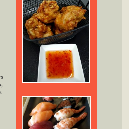
es
s,
s