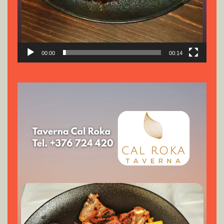
00:00
00:14
Reproductor
de
vídeo