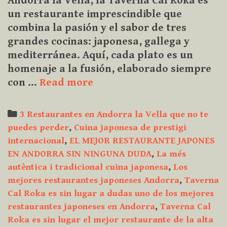
Andorra la Vella, la Taverna Cal Roka es
un restaurante imprescindible que
combina la pasión y el sabor de tres
grandes cocinas: japonesa, gallega y
mediterránea. Aquí, cada plato es un
homenaje a la fusión, elaborado siempre
Restaurantes
con …
Read more
en
Andorra
Categories
3 Restaurantes en Andorra la Vella que no te
la
puedes perder
,
Cuina japonesa de prestigi
Vella
internacional
,
EL MEJOR RESTAURANTE JAPONES
que
EN ANDORRA SIN NINGUNA DUDA
,
La més
no
autèntica i tradicional cuina japonesa
,
Los
te
mejores restaurantes japoneses Andorra
,
Taverna
puedes
Cal Roka es sin lugar a dudas uno de los mejores
perder.
restaurantes japoneses en Andorra
,
Taverna Cal
Experiencia
Roka es sin lugar el mejor restaurante de la alta