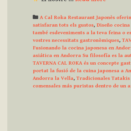
Descobre
l’autènt
Categories
A Cal Roka Restaurant Japonès oferim 
menjar
satisfaran tots els gustos
,
Diseño cocina 
japonès
també esdeveniments a la teva feina o e
i
vostres necessitats gastronòmiques
,
TAV
fusió
Fusionando la cocina japonesa en Andor
de
asiática en Andorra Su filosofía es la a
cuina
TAVERNA CAL ROKA és un concepte gast
mediter
portat la fusió de la cuina japonesa a A
i
Andorra la Vella
,
Tradicionales Tatakis 
tradicio
comensales más puristas dentro de un a
a
Andorra
la
Vella!