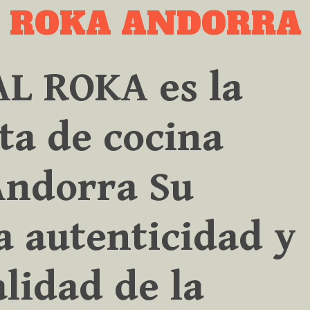
L ROKA ANDORRA
L ROKA es la
ta de cocina
Andorra Su
la autenticidad y
alidad de la