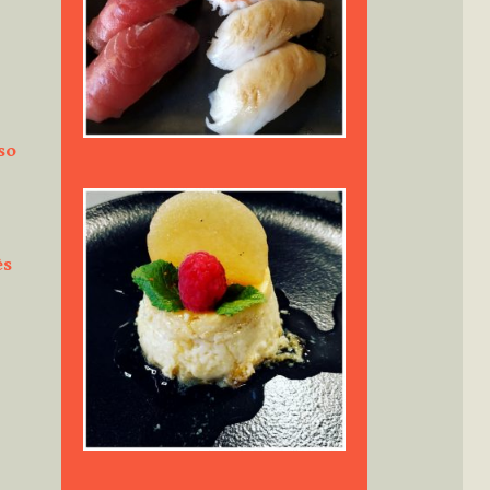
so
ès