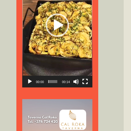
00:00
00:14
Reproductor
de
vídeo