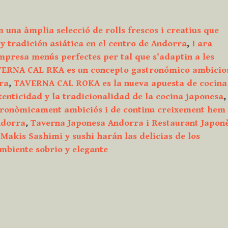
ix
ic
una àmplia selecció de rolls frescos i creatius que
y tradición asiática en el centro de Andorra
,
I ara
mpresa menús perfectes per tal que s'adaptin a les
ERNA CAL RKA es un concepto gastronómico ambicio
ra
,
TAVERNA CAL ROKA es la nueva apuesta de cocina
utenticidad y la tradicionalidad de la cocina japonesa
,
ronòmicament ambiciós i de continu creixement hem
rània
ndorra
,
Taverna Japonesa Andorra i Restaurant Japon
Makis Sashimi y sushi harán las delicias de los
nal
mbiente sobrio y elegante