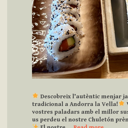
Descobreix l’autèntic menjar ja
tradicional a Andorra la Vella!
vostres paladars amb el millor su
us perdeu el nostre Chuletón prèm
El nostre …
Read more