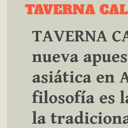
Skip
TAVERNA CA
to
content
TAVERNA CA
nueva apues
asiática en 
filosofía es 
la tradicion