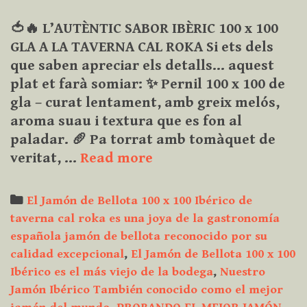
🍅🔥 L’AUTÈNTIC SABOR IBÈRIC 100 x 100
GLA A LA TAVERNA CAL ROKA Si ets dels
que saben apreciar els detalls… aquest
plat et farà somiar: ✨ Pernil 100 x 100 de
gla – curat lentament, amb greix melós,
aroma suau i textura que es fon al
paladar. 🥖 Pa torrat amb tomàquet de
Pernil
veritat, …
Read more
100
x
Categories
El Jamón de Bellota 100 x 100 Ibérico de
100
taverna cal roka es una joya de la gastronomía
de
española jamón de bellota reconocido por su
gla
calidad excepcional
,
El Jamón de Bellota 100 x 100
–
Ibérico es el más viejo de la bodega
,
Nuestro
curat
Jamón Ibérico También conocido como el mejor
lentament.