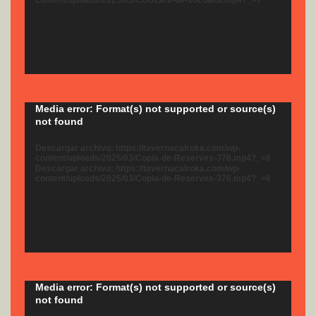
content/uploads/2025/03/COULant-de-xocolata.mp4?_=7
Reproductor
Media error: Format(s) not supported or source(s)
not found
de
vídeo
Descargar archivo: https://tavernacalroka.com/wp-
content/uploads/2025/03/Copia-de-Reserves-376.mp4?_=8
Descargar archivo: https://tavernacalroka.com/wp-
content/uploads/2025/03/Copia-de-Reserves-376.mp4?_=8
Reproductor
Media error: Format(s) not supported or source(s)
not found
de