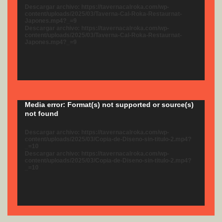
vídeo
Descargar archivo: https://tavernacalroka.com/wp-
content/uploads/2025/03/Taverna-Cal-Roka-Restaurnat-
Japones.mp4?_=9
Descargar archivo: https://tavernacalroka.com/wp-
content/uploads/2025/03/Taverna-Cal-Roka-Restaurnat-
Japones.mp4?_=9
Reproductor
Media error: Format(s) not supported or source(s)
not found
de
vídeo
Descargar archivo: https://tavernacalroka.com/wp-
content/uploads/2025/03/Copia-de-Diseno-sin-titulo-2.mp4?
_=10
Descargar archivo: https://tavernacalroka.com/wp-
content/uploads/2025/03/Copia-de-Diseno-sin-titulo-2.mp4?
_=10