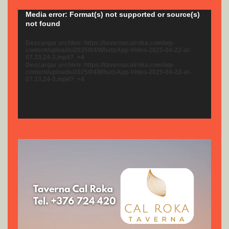
Reproductor
Media error: Format(s) not supported or source(s)
not found
de
vídeo
Descargar archivo: https://tavernacalroka.com/wp-
content/uploads/2025/04/WhatsApp-Video-2025-04-22-at-
07.33.24-3.mp4?_=4
Descargar archivo: https://tavernacalroka.com/wp-
content/uploads/2025/04/WhatsApp-Video-2025-04-22-at-
07.33.24-3.mp4?_=4
Reproductor
de
vídeo