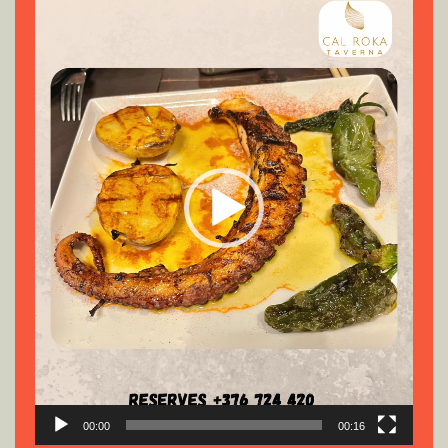
de
vídeo
00:00
00:16