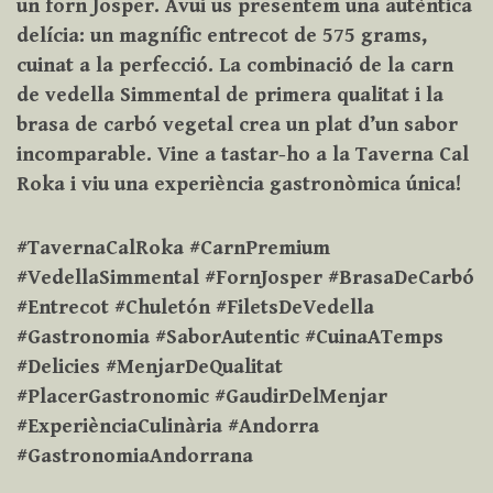
un forn Josper. Avui us presentem una autèntica
delícia: un magnífic entrecot de 575 grams,
cuinat a la perfecció. La combinació de la carn
de vedella Simmental de primera qualitat i la
brasa de carbó vegetal crea un plat d’un sabor
incomparable. Vine a tastar-ho a la Taverna Cal
Roka i viu una experiència gastronòmica única!
#TavernaCalRoka #CarnPremium
#VedellaSimmental #FornJosper #BrasaDeCarbó
#Entrecot #Chuletón #FiletsDeVedella
#Gastronomia #SaborAutentic #CuinaATemps
#Delicies #MenjarDeQualitat
#PlacerGastronomic #GaudirDelMenjar
#ExperiènciaCulinària #Andorra
#GastronomiaAndorrana