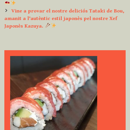
Vine a provar el nostre deliciós Tataki de Bou,
amanit a l’autèntic estil japonès pel nostre Xef
Japonès Kazuya.